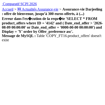
Comparatif SCPI 2026
Accueil
>
🆕 Actualités Assurance-vie
>
Assurance-vie Darjeeling
: offre de bienvenue, jusqu’à 300 euros offerts, à (...)
Erreur dans l'ex�cution de la requ�te 'SELECT * FROM
product_offers where ID = '4142' and ( Date_end_offer > '2026-
08-09 00:00:00' or Date_end_offer = '0000-00-00 00:00:00') and
Display = 'Y' order by Offer_preference asc'.
Message de MySQL :
Table 'COPY_FT16.product_offers' doesn't
exist