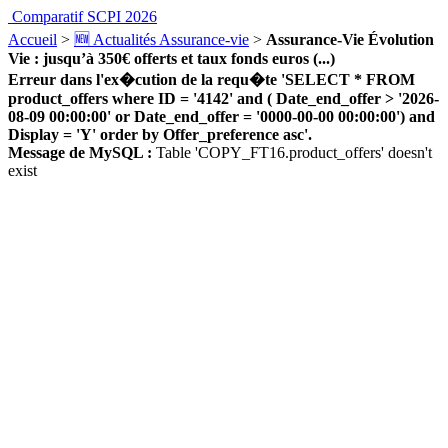
Comparatif SCPI 2026
Accueil
>
🆕 Actualités Assurance-vie
>
Assurance-Vie Évolution
Vie : jusqu’à 350€ offerts et taux fonds euros (...)
Erreur dans l'ex�cution de la requ�te 'SELECT * FROM
product_offers where ID = '4142' and ( Date_end_offer > '2026-
08-09 00:00:00' or Date_end_offer = '0000-00-00 00:00:00') and
Display = 'Y' order by Offer_preference asc'.
Message de MySQL :
Table 'COPY_FT16.product_offers' doesn't
exist