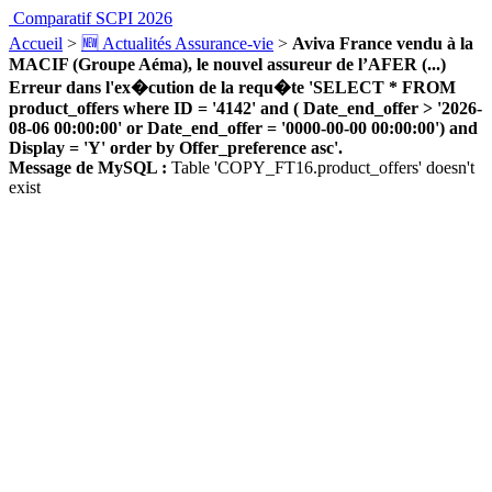
Comparatif SCPI 2026
Accueil
>
🆕 Actualités Assurance-vie
>
Aviva France vendu à la
MACIF (Groupe Aéma), le nouvel assureur de l’AFER (...)
Erreur dans l'ex�cution de la requ�te 'SELECT * FROM
product_offers where ID = '4142' and ( Date_end_offer > '2026-
08-06 00:00:00' or Date_end_offer = '0000-00-00 00:00:00') and
Display = 'Y' order by Offer_preference asc'.
Message de MySQL :
Table 'COPY_FT16.product_offers' doesn't
exist