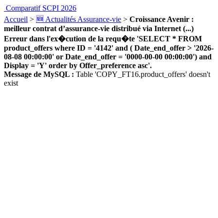
Comparatif SCPI 2026
Accueil
>
🆕 Actualités Assurance-vie
>
Croissance Avenir :
meilleur contrat d’assurance-vie distribué via Internet (...)
Erreur dans l'ex�cution de la requ�te 'SELECT * FROM
product_offers where ID = '4142' and ( Date_end_offer > '2026-
08-08 00:00:00' or Date_end_offer = '0000-00-00 00:00:00') and
Display = 'Y' order by Offer_preference asc'.
Message de MySQL :
Table 'COPY_FT16.product_offers' doesn't
exist