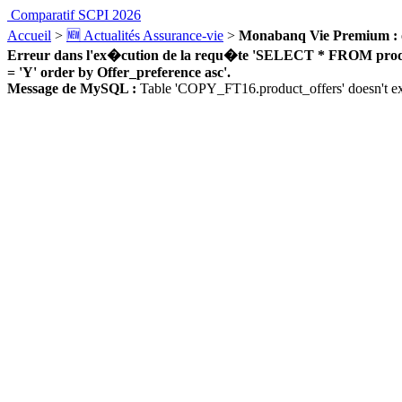
Comparatif SCPI 2026
Accueil
>
🆕 Actualités Assurance-vie
>
Monabanq Vie Premium : offr
Erreur dans l'ex�cution de la requ�te 'SELECT * FROM product_
= 'Y' order by Offer_preference asc'.
Message de MySQL :
Table 'COPY_FT16.product_offers' doesn't ex