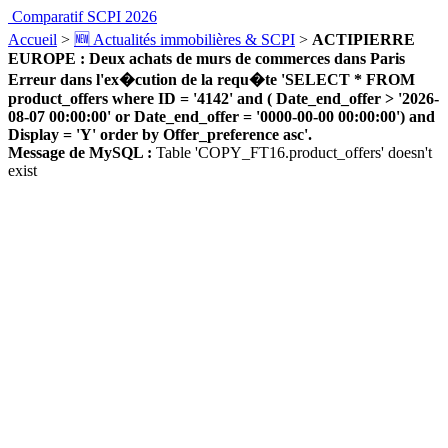
Comparatif SCPI 2026
Accueil
>
🆕 Actualités immobilières & SCPI
>
ACTIPIERRE
EUROPE : Deux achats de murs de commerces dans Paris
Erreur dans l'ex�cution de la requ�te 'SELECT * FROM
product_offers where ID = '4142' and ( Date_end_offer > '2026-
08-07 00:00:00' or Date_end_offer = '0000-00-00 00:00:00') and
Display = 'Y' order by Offer_preference asc'.
Message de MySQL :
Table 'COPY_FT16.product_offers' doesn't
exist