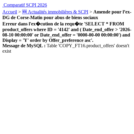
Comparatif SCPI 2026
Accueil
>
🆕 Actualités immobilières & SCPI
>
Amende pour l’ex-
DG de Corse-Matin pour abus de biens sociaux
Erreur dans l'ex�cution de la requ�te 'SELECT * FROM
product_offers where ID = '4142' and ( Date_end_offer > '2026-
08-10 00:00:00' or Date_end_offer = '0000-00-00 00:00:00') and
Display = 'Y' order by Offer_preference asc'.
Message de MySQL :
Table 'COPY_FT16.product_offers' doesn't
exist