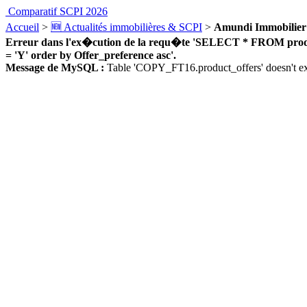
Comparatif SCPI 2026
Accueil
>
🆕 Actualités immobilières & SCPI
>
Amundi Immobilier a
Erreur dans l'ex�cution de la requ�te 'SELECT * FROM product_
= 'Y' order by Offer_preference asc'.
Message de MySQL :
Table 'COPY_FT16.product_offers' doesn't ex