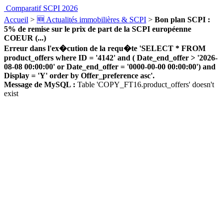
Comparatif SCPI 2026
Accueil
>
🆕 Actualités immobilières & SCPI
>
Bon plan SCPI :
5% de remise sur le prix de part de la SCPI européenne
COEUR (...)
Erreur dans l'ex�cution de la requ�te 'SELECT * FROM
product_offers where ID = '4142' and ( Date_end_offer > '2026-
08-08 00:00:00' or Date_end_offer = '0000-00-00 00:00:00') and
Display = 'Y' order by Offer_preference asc'.
Message de MySQL :
Table 'COPY_FT16.product_offers' doesn't
exist