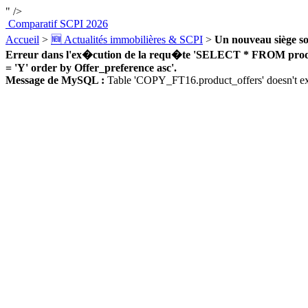
" />
Comparatif SCPI 2026
Accueil
>
🆕 Actualités immobilières & SCPI
>
Un nouveau siège s
Erreur dans l'ex�cution de la requ�te 'SELECT * FROM product_
= 'Y' order by Offer_preference asc'.
Message de MySQL :
Table 'COPY_FT16.product_offers' doesn't ex