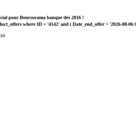
ocial pour Boursorama banque dés 2016 !
offers where ID = '4142' and ( Date_end_offer > '2026-08-06 00:
ist