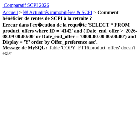
Comparatif SCPI 2026
Accueil
>
🆕 Actualités immobilières & SCPI
>
Comment
bénéficier de rentes de SCPI à la retraite ?
Erreur dans l'ex�cution de la requ�te 'SELECT * FROM
product_offers where ID = '4142' and ( Date_end_offer > '2026-
08-09 00:00:00' or Date_end_offer = '0000-00-00 00:00:00') and
Display = 'Y' order by Offer_preference asc'.
Message de MySQL :
Table 'COPY_FT16.product_offers' doesn't
exist