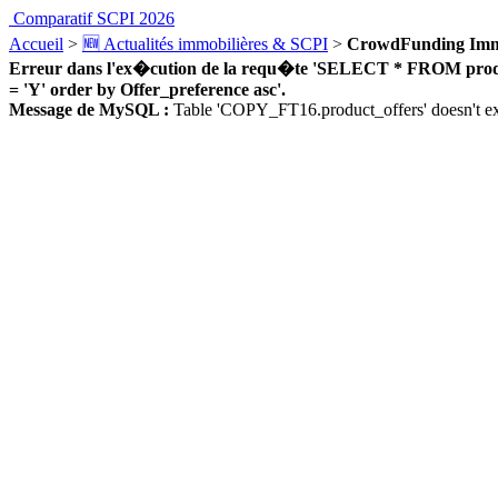
Comparatif SCPI 2026
Accueil
>
🆕 Actualités immobilières & SCPI
>
CrowdFunding Immobi
Erreur dans l'ex�cution de la requ�te 'SELECT * FROM product_
= 'Y' order by Offer_preference asc'.
Message de MySQL :
Table 'COPY_FT16.product_offers' doesn't ex