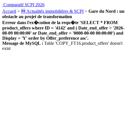
Comparatif SCPI 2026
Accueil
>
🆕 Actualités immobilières & SCPI
>
Gare du Nord : un
obstacle au projet de transformation
Erreur dans l'ex�cution de la requ�te 'SELECT * FROM
product_offers where ID = '4142' and ( Date_end_offer > '2026-
08-09 00:00:00' or Date_end_offer = '0000-00-00 00:00:00') and
Display = 'Y' order by Offer_preference asc'.
Message de MySQL :
Table 'COPY_FT16.product_offers' doesn't
exist