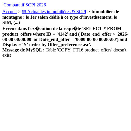
Comparatif SCPI 2026
Accueil
>
🆕 Actualités immobilières & SCPI
>
Immobilier de
montagne : le 1er salon dédié à ce type d’investissement, le
SIM, (...)
Erreur dans l'ex�cution de la requ�te 'SELECT * FROM
product_offers where ID = '4142' and ( Date_end_offer > '2026-
08-08 00:00:00' or Date_end_offer = '0000-00-00 00:00:00') and
Display = 'Y' order by Offer_preference asc'.
Message de MySQL :
Table 'COPY_FT16.product_offers' doesn't
exist