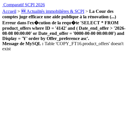
Comparatif SCPI 2026
Accueil
>
🆕 Actualités immobilières & SCPI
>
La Cour des
comptes juge efficace une aide publique à la rénovation (...)
Erreur dans l'ex�cution de la requ�te 'SELECT * FROM
product_offers where ID = '4142' and ( Date_end_offer > '2026-
08-08 00:00:00' or Date_end_offer = '0000-00-00 00:00:00') and
Display = 'Y' order by Offer_preference asc'.
Message de MySQL :
Table 'COPY_FT16.product_offers' doesn't
exist