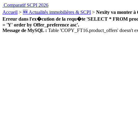
Comparatif SCPI 2026
Accueil
>
🆕 Actualités immobilières & SCPI
>
Nexity va monter à
Erreur dans l'ex�cution de la requ�te 'SELECT * FROM product_
= 'Y' order by Offer_preference asc'.
Message de MySQL :
Table 'COPY_FT16.product_offers' doesn't ex