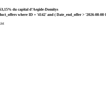
 63,15% du capital d’Aegide-Domitys
offers where ID = '4142' and ( Date_end_offer > '2026-08-08 00:
ist