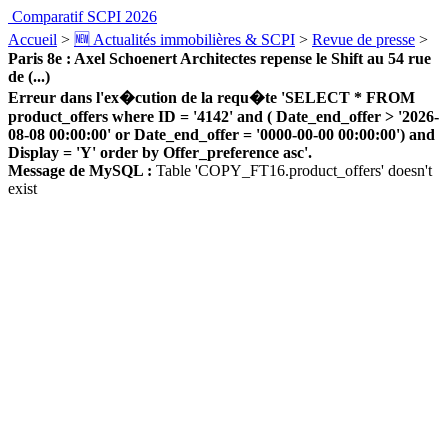
Comparatif SCPI 2026
Accueil
>
🆕 Actualités immobilières & SCPI
>
Revue de presse
>
Paris 8e : Axel Schoenert Architectes repense le Shift au 54 rue
de (...)
Erreur dans l'ex�cution de la requ�te 'SELECT * FROM
product_offers where ID = '4142' and ( Date_end_offer > '2026-
08-08 00:00:00' or Date_end_offer = '0000-00-00 00:00:00') and
Display = 'Y' order by Offer_preference asc'.
Message de MySQL :
Table 'COPY_FT16.product_offers' doesn't
exist