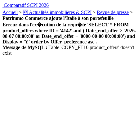
Comparatif SCPI 2026
Accueil
>
🆕 Actualités immobilières & SCPI
>
Revue de presse
>
Patrimmo Commerce ajoute l’Italie à son portefeuille
Erreur dans l'ex�cution de la requ�te 'SELECT * FROM
product_offers where ID = '4142' and ( Date_end_offer > '2026-
08-07 00:00:00' or Date_end_offer = '0000-00-00 00:00:00') and
Display = 'Y' order by Offer_preference asc'.
Message de MySQL :
Table 'COPY_FT16.product_offers' doesn't
exist