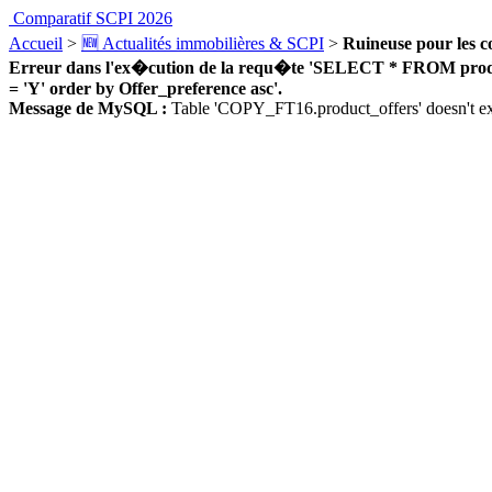
Comparatif SCPI 2026
Accueil
>
🆕 Actualités immobilières & SCPI
>
Ruineuse pour les co
Erreur dans l'ex�cution de la requ�te 'SELECT * FROM product_
= 'Y' order by Offer_preference asc'.
Message de MySQL :
Table 'COPY_FT16.product_offers' doesn't ex