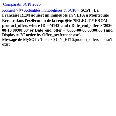
Comparatif SCPI 2026
Accueil
>
🆕 Actualités immobilières & SCPI
>
SCPI : La
Française REM aquiert un immeuble en VEFA à Montrouge
Erreur dans l'ex�cution de la requ�te 'SELECT * FROM
product_offers where ID = '4142' and ( Date_end_offer > '2026-
08-10 00:00:00' or Date_end_offer = '0000-00-00 00:00:00') and
Display = 'Y' order by Offer_preference asc'.
Message de MySQL :
Table 'COPY_FT16.product_offers' doesn't
exist