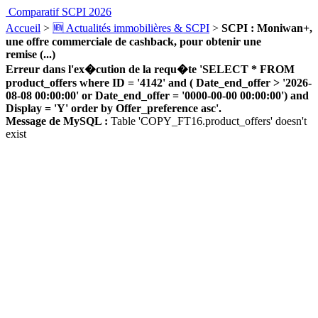
Comparatif SCPI 2026
Accueil
>
🆕 Actualités immobilières & SCPI
>
SCPI : Moniwan+,
une offre commerciale de cashback, pour obtenir une
remise (...)
Erreur dans l'ex�cution de la requ�te 'SELECT * FROM
product_offers where ID = '4142' and ( Date_end_offer > '2026-
08-08 00:00:00' or Date_end_offer = '0000-00-00 00:00:00') and
Display = 'Y' order by Offer_preference asc'.
Message de MySQL :
Table 'COPY_FT16.product_offers' doesn't
exist