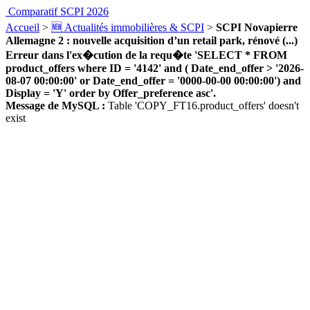
Comparatif SCPI 2026
Accueil
>
🆕 Actualités immobilières & SCPI
>
SCPI Novapierre
Allemagne 2 : nouvelle acquisition d’un retail park, rénové (...)
Erreur dans l'ex�cution de la requ�te 'SELECT * FROM
product_offers where ID = '4142' and ( Date_end_offer > '2026-
08-07 00:00:00' or Date_end_offer = '0000-00-00 00:00:00') and
Display = 'Y' order by Offer_preference asc'.
Message de MySQL :
Table 'COPY_FT16.product_offers' doesn't
exist