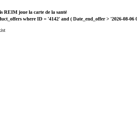
s REIM joue la carte de la santé
offers where ID = '4142' and ( Date_end_offer > '2026-08-06 00:
ist