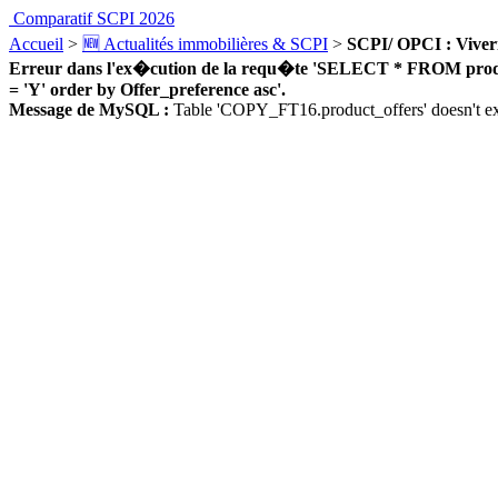
Comparatif SCPI 2026
Accueil
>
🆕 Actualités immobilières & SCPI
>
SCPI/ OPCI : Viveri
Erreur dans l'ex�cution de la requ�te 'SELECT * FROM product_
= 'Y' order by Offer_preference asc'.
Message de MySQL :
Table 'COPY_FT16.product_offers' doesn't ex