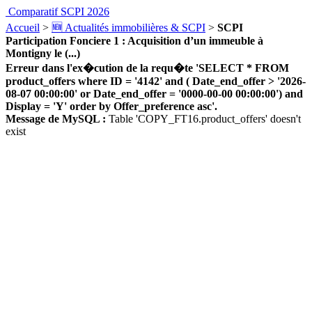
Comparatif SCPI 2026
Accueil
>
🆕 Actualités immobilières & SCPI
>
SCPI
Participation Fonciere 1 : Acquisition d’un immeuble à
Montigny le (...)
Erreur dans l'ex�cution de la requ�te 'SELECT * FROM
product_offers where ID = '4142' and ( Date_end_offer > '2026-
08-07 00:00:00' or Date_end_offer = '0000-00-00 00:00:00') and
Display = 'Y' order by Offer_preference asc'.
Message de MySQL :
Table 'COPY_FT16.product_offers' doesn't
exist