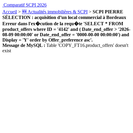
Comparatif SCPI 2026
Accueil
>
🆕 Actualités immobilières & SCPI
>
SCPI PIERRE
SÉLECTION : acquisition d’un local commercial à Bordeaux
Erreur dans l'ex�cution de la requ�te 'SELECT * FROM
product_offers where ID = '4142' and ( Date_end_offer > '2026-
08-09 00:00:00' or Date_end_offer = '0000-00-00 00:00:00') and
Display = 'Y' order by Offer_preference asc'.
Message de MySQL :
Table 'COPY_FT16.product_offers' doesn't
exist