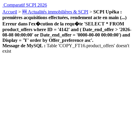
Comparatif SCPI 2026
Accueil
>
🆕 Actualités immobilières & SCPI
>
SCPI Upêka :
premières acquisitions effectuées, rendement acte en main (...)
Erreur dans l'ex�cution de la requ�te 'SELECT * FROM
product_offers where ID = '4142' and ( Date_end_offer > '2026-
08-08 00:00:00' or Date_end_offer = '0000-00-00 00:00:00') and
Display = 'Y' order by Offer_preference asc'.
Message de MySQL :
Table 'COPY_FT16.product_offers' doesn't
exist