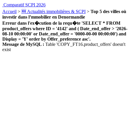
Comparatif SCPI 2026
Accueil
>
🆕 Actualités immobilières & SCPI
>
Top 5 des villes où
investir dans l’mmobilier en Denormandie
Erreur dans l'ex�cution de la requ�te 'SELECT * FROM
product_offers where ID = '4142' and ( Date_end_offer > '2026-
08-10 00:00:00' or Date_end_offer = '0000-00-00 00:00:00') and
Display = 'Y' order by Offer_preference asc'.
Message de MySQL :
Table 'COPY_FT16.product_offers' doesn't
exist