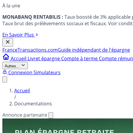
À la une
MONABANQ RENTABILIS :
Taux boosté de 3% applicable
Taux brut des prélèvements sociaux et fiscaux. Voir conditi
En Savoir Plus
France
Transactions.com
Guide indépendant de l'épargne
Accueil
Livret épargne
Compte à terme
Compte rému
Autres...
Connexion
Simulateurs
Accueil
/
Documentations
Annonce partenaire