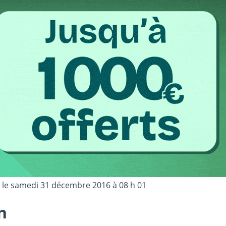
 le
samedi 31 décembre 2016 à 08 h 01
n