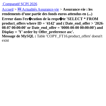
Comparatif SCPI 2026
Accueil
>
🆕 Actualités Assurance-vie
>
Assurance-vie : les
rendements d’une partie des fonds euros attendus en (...)
Erreur dans l'ex�cution de la requ�te 'SELECT * FROM
product_offers where ID = '4142' and ( Date_end_offer > '2026-
08-07 00:00:00' or Date_end_offer = '0000-00-00 00:00:00') and
Display = 'Y' order by Offer_preference asc'.
Message de MySQL :
Table 'COPY_FT16.product_offers' doesn't
exist