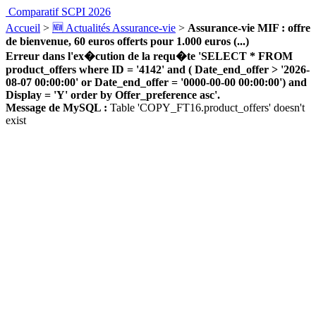
Comparatif SCPI 2026
Accueil
>
🆕 Actualités Assurance-vie
>
Assurance-vie MIF : offre
de bienvenue, 60 euros offerts pour 1.000 euros (...)
Erreur dans l'ex�cution de la requ�te 'SELECT * FROM
product_offers where ID = '4142' and ( Date_end_offer > '2026-
08-07 00:00:00' or Date_end_offer = '0000-00-00 00:00:00') and
Display = 'Y' order by Offer_preference asc'.
Message de MySQL :
Table 'COPY_FT16.product_offers' doesn't
exist