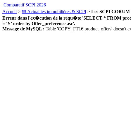
Comparatif SCPI 2026
Accueil
>
🆕 Actualités immobilières & SCPI
>
Les SCPI CORUM vont
Erreur dans l'ex�cution de la requ�te 'SELECT * FROM product_
= 'Y' order by Offer_preference asc'.
Message de MySQL :
Table 'COPY_FT16.product_offers' doesn't ex