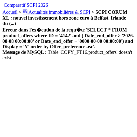
Comparatif SCPI 2026
Accueil
>
🆕 Actualités immobilières & SCPI
>
SCPI CORUM
XL : nouvel investissement hors zone euro à Belfast, Irlande
du (...)
Erreur dans l'ex�cution de la requ�te 'SELECT * FROM
product_offers where ID = '4142' and ( Date_end_offer > '2026-
08-08 00:00:00' or Date_end_offer = '0000-00-00 00:00:00') and
Display = 'Y' order by Offer_preference asc'.
Message de MySQL :
Table 'COPY_FT16.product_offers' doesn't
exist