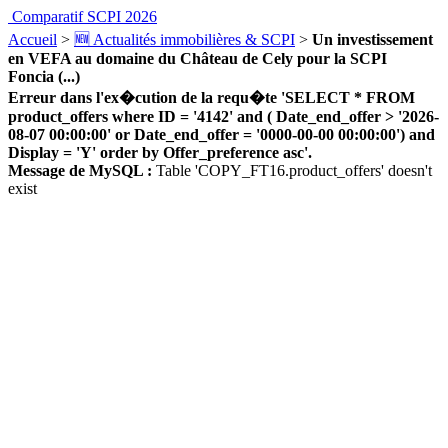
Comparatif SCPI 2026
Accueil
>
🆕 Actualités immobilières & SCPI
>
Un investissement
en VEFA au domaine du Château de Cely pour la SCPI
Foncia (...)
Erreur dans l'ex�cution de la requ�te 'SELECT * FROM
product_offers where ID = '4142' and ( Date_end_offer > '2026-
08-07 00:00:00' or Date_end_offer = '0000-00-00 00:00:00') and
Display = 'Y' order by Offer_preference asc'.
Message de MySQL :
Table 'COPY_FT16.product_offers' doesn't
exist