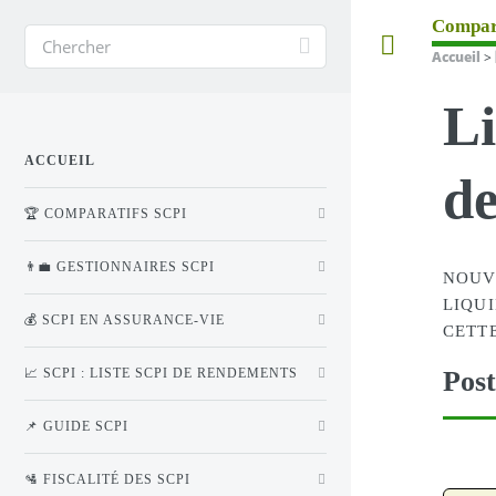
Compar
Toggle
Accueil
>
Li
ACCUEIL
de
🏆 COMPARATIFS SCPI
👨‍💼 GESTIONNAIRES SCPI
NOUVE
LIQU
💰 SCPI EN ASSURANCE-VIE
CETT
Post
📈 SCPI : LISTE SCPI DE RENDEMENTS
📌 GUIDE SCPI
🛂 FISCALITÉ DES SCPI