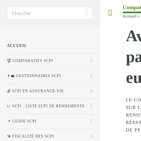
Compar
Toggle
Accueil
>
Av
ACCUEIL
pa
🏆 COMPARATIFS SCPI
eu
👨‍💼 GESTIONNAIRES SCPI
💰 SCPI EN ASSURANCE-VIE
LE C
📈 SCPI : LISTE SCPI DE RENDEMENTS
SUR L
REND
📌 GUIDE SCPI
RÉPA
DE PE
🛂 FISCALITÉ DES SCPI